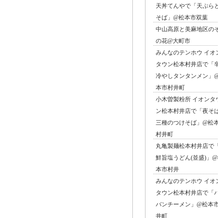
天丼てんやで「天ぷら
そば」@松本市双葉
中山高原と美麻地区の
の花@大町市
みんなのテンホウ イオ
タウン松本村井店で「
冷やしタンタンメン」
本市村井町
小木曽製粉所 イオンタ
ン松本村井店で「夜そ
三種のつけそば」@松
村井町
丸亀製麺松本村井店で
鮮旨塩うどん(並盛)」
本市村井
みんなのテンホウ イオ
タウン松本村井店で「
バンチーメン」@松本
井町