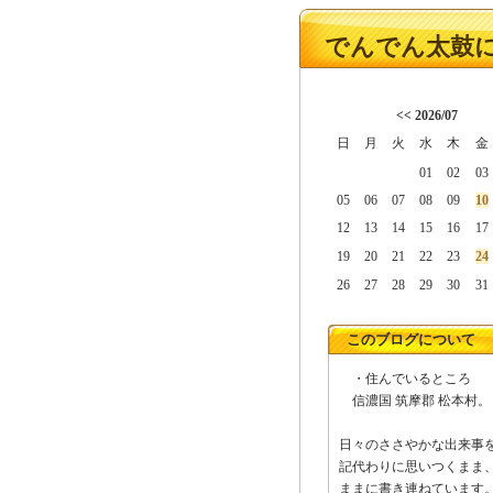
でんでん太鼓に
<<
2026/07
日
月
火
水
木
金
01
02
03
05
06
07
08
09
10
12
13
14
15
16
17
19
20
21
22
23
24
26
27
28
29
30
31
このブログについて
・住んでいるところ
信濃国 筑摩郡 松本村。
日々のささやかな出来事
記代わりに思いつくまま
ままに書き連ねています