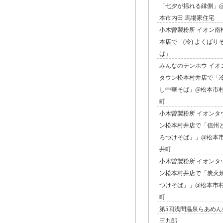
「七夕が揺れる縁側」
本市内田 馬場家住宅
小木曽製粉所 イオン南
本店で「(冷) よくばり
ば」
みんなのテンホウ イオ
タウン松本村井店で「
し中華そば」@松本市
町
小木曽製粉所 イオンタ
ン松本村井店で「信州
ろつけそば」」@松本
井町
小木曽製粉所 イオンタ
ン松本村井店で「炭火
つけそば」」@松本市
町
第5回浅間温泉らあめん
三九郎