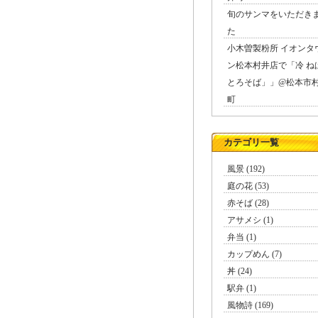
旬のサンマをいただき
た
小木曽製粉所 イオンタ
ン松本村井店で「冷 ね
とろそば」」@松本市
町
カテゴリ一覧
風景 (192)
庭の花 (53)
赤そば (28)
アサメシ (1)
弁当 (1)
カップめん (7)
丼 (24)
駅弁 (1)
風物詩 (169)