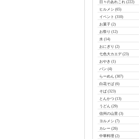
日々のあれこれ (222)
ヒルメシ (65)
イベント (310)
お菓子 (2)
お祭り (12)
水 (14)
おにぎり (2)
七色大カエデ (23)
おやき (1)
パン (4)
らーめん (307)
白花そば (6)
そば (323)
とんかつ (13)
うどん (29)
信州の山里 (3)
ヨルメシ (7)
カレー (26)
中華料理 (2)