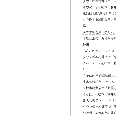
タウン松本村井店で「
ホウの日」@松本市村
第19回 浅間温泉新そば
り@松本市浅間温泉温
場
県民手帳を買いました
千鹿頭池の十月桜@松
神田
みんなのテンホウ イオ
タウン松本村井店で「
チバンチー」@松本市
町
赤そばの里 @箕輪町上
小木曽製粉所 イオンタ
ン松本村井店で「月見
ろそば」@松本市村井
みんなのテンホウ イオ
タウン松本村井店で「
つけ麺」@松本市村井