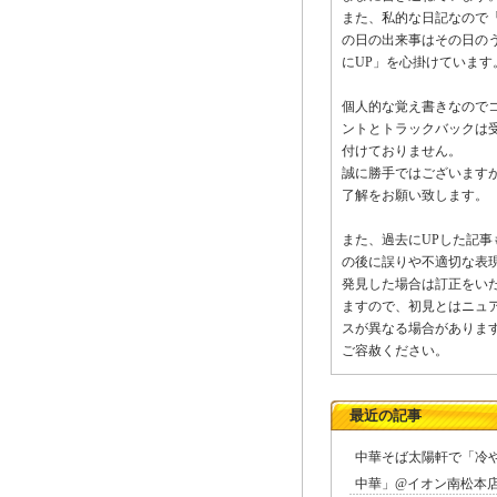
また、私的な日記なので
の日の出来事はその日の
にUP」を心掛けています
個人的な覚え書きなので
ントとトラックバックは
付けておりません。
誠に勝手ではございます
了解をお願い致します。
また、過去にUPした記事
の後に誤りや不適切な表
発見した場合は訂正をい
ますので、初見とはニュ
スが異なる場合がありま
ご容赦ください。
最近の記事
中華そば太陽軒で「冷
中華」@イオン南松本