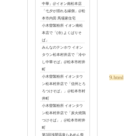
中華」@イオン南松本店
「七夕が揺れる縁側」@松
本市内田 馬場家住宅
小木曽製粉所 イオン南松
本店で「(冷) よくばりそ
ば」
みんなのテンホウ イオン
タウン松本村井店で「冷や
秋の限
し中華そば」@松本市村井
町
小木曽製粉所 イオンタウ
9.html
ン松本村井店で「信州とろ
ろつけそば」」@松本市村
井町
小木曽製粉所 イオンタウ
ン松本村井店で「炭火焼鶏
つけそば」」@松本市村井
町
第5回浅間温泉らあめん祭