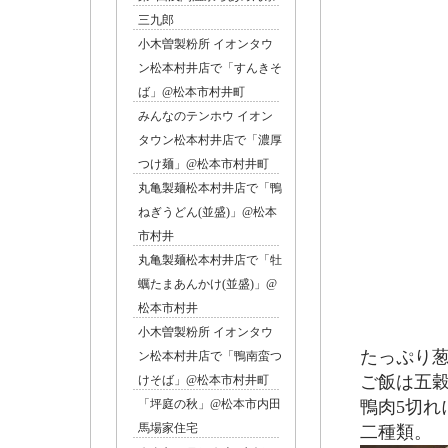
三九郎
小木曽製粉所 イオンタウ
ン松本村井店で「すんきそ
ば」@松本市村井町
みんなのテンホウ イオン
タウン松本村井店で「濃厚
つけ麺」@松本市村井町
丸亀製麺松本村井店で「鴨
ねぎうどん(並盛)」@松本
市村井
丸亀製麺松本村井店で「牡
蠣たまあんかけ(並盛)」@
松本市村井
小木曽製粉所 イオンタウ
たっぷり葱の
ン松本村井店で「鴨南蛮つ
ご飯は五穀
けそば」@松本市村井町
「坪庭の秋」@松本市内田
鴨肉5切れ
馬場家住宅
二種類。