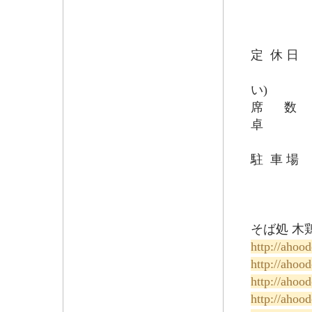
夜の部（火～
（日） 1
(昼・
定 休 日
(臨時
い)
席 数 カ
卓
個室(
駐 車 場 
そば処 木
http://ahoo
http://ahoo
http://ahoo
http://ahoo