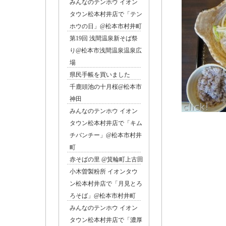
みんなのテンホウ イオン
タウン松本村井店で「テン
ホウの日」@松本市村井町
第19回 浅間温泉新そば祭
り@松本市浅間温泉温泉広
場
県民手帳を買いました
千鹿頭池の十月桜@松本市
神田
みんなのテンホウ イオン
タウン松本村井店で「キム
チバンチー」@松本市村井
右上の
町
赤そばの里 @箕輪町上古田
小木曽製粉所 イオンタウ
ン松本村井店で「月見とろ
ろそば」@松本市村井町
みんなのテンホウ イオン
タウン松本村井店で「濃厚