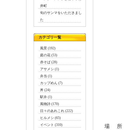
井町
完
旬のサンマをいただきまし
た
カテゴリ一覧
風景 (192)
庭の花 (53)
赤そば (28)
アサメシ (1)
弁当 (1)
カップめん (7)
丼 (24)
秋限定
駅弁 (1)
風物詩 (170)
日々のあれこれ (222)
ヒルメシ (65)
イベント (310)
場 所 松