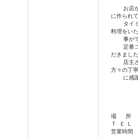
お店が混
に作られ
タイミン
料理をい
事がで
定番コー
だきまし
店主さん
方々の丁
に感謝
場 所 長
Ｔ Ｅ Ｌ 0
営業時間 昼の