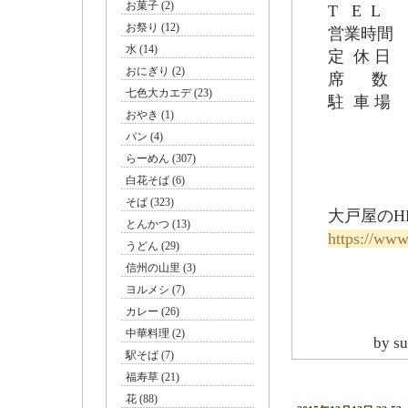
お菓子 (2)
T E L 0
お祭り (12)
営業時間 11:
水 (14)
定 休 日
おにぎり (2)
席 数 
七色大カエデ (23)
駐 車 場
おやき (1)
パン (4)
らーめん (307)
白花そば (6)
そば (323)
大戸屋のH
とんかつ (13)
https://www
うどん (29)
信州の山里 (3)
ヨルメシ (7)
カレー (26)
中華料理 (2)
by
s
駅そば (7)
福寿草 (21)
花 (88)