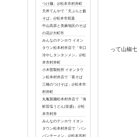
つけ麺」@松本市村井町
天丼てんやで「天ぷらと藪
そば」@松本市双葉
中山高原と美麻地区のそば
の花@大町市
みんなのテンホウ イオン
鴨と
タウン松本村井店で「辛口
って山椒
冷やしタンタンメン」@松
七味
本市村井町
小木曽製粉所 イオンタウ
ン松本村井店で「夜そば
三種のつけそば」@松本市
村井町
丸亀製麺松本村井店で「海
鮮旨塩うどん(並盛)」@松
本市村井
みんなのテンホウ イオン
タウン松本村井店で「バン
バンチーメン」@松本市村