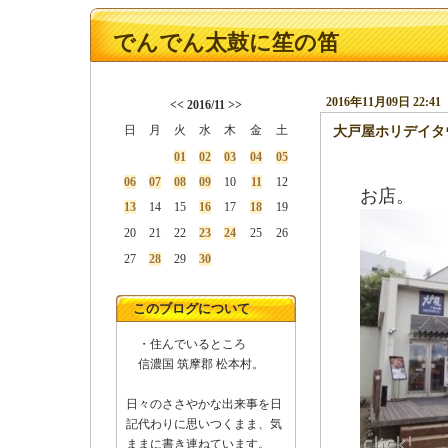
でんでん太鼓に笙の笛
2016年11月09日 22:41
<<
2016/11
>>
日
月
火
水
木
金
土
大戸屋ホリデイタ
01
02
03
04
05
06
07
08
09
10
11
12
お店。
13
14
15
16
17
18
19
20
21
22
23
24
25
26
27
28
29
30
このブログについて
・住んでいるところ
信濃国 筑摩郡 松本村。
日々のささやかな出来事を日
記代わりに思いつくまま、気
ままに書き連ねています。