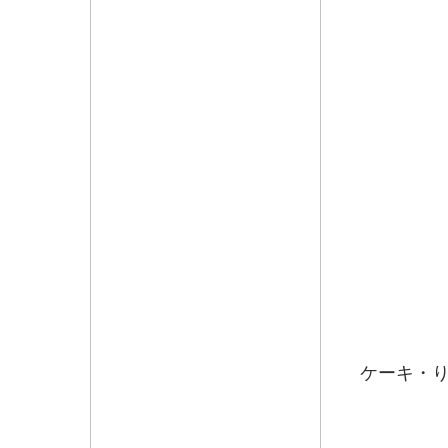
デザ
女将
ケーキ・
パ