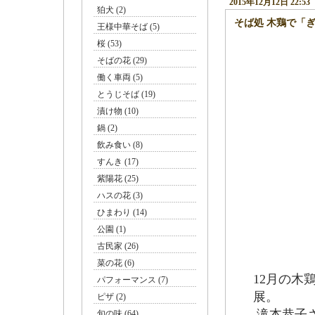
2015年12月12日 22:53
狛犬 (2)
そば処 木鶏で「
王様中華そば (5)
桜 (53)
そばの花 (29)
お店
働く車両 (5)
とうじそば (19)
漬け物 (10)
鍋 (2)
飲み食い (8)
すんき (17)
紫陽花 (25)
ハスの花 (3)
ひまわり (14)
公園 (1)
古民家 (26)
菜の花 (6)
12月の木
パフォーマンス (7)
展。
ピザ (2)
滝本恭子
旬の味 (64)