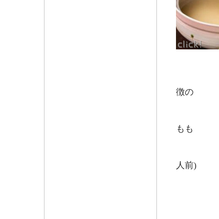
柔らか
徴の
もも
胸肉は
もも
肉は少
その他、
人前)