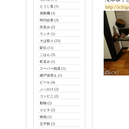
http://ich
とうじ篭 (1)
発動機 (3)
時代絵巻 (3)
街並み (2)
ランチ (1)
そば祭り (33)
駅伝 (11)
ごはん (3)
町並み (1)
スーパー銭湯 (1)
網戸張替え (1)
ビール (4)
ぶっかけ (2)
コンビニ (2)
動物 (2)
エビネ (2)
映画 (1)
五平餅 (2)