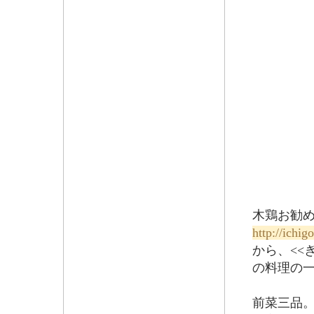
滝本
木鶏お勧め
http://ichi
から、<<ぎ
の料理の
前菜三品。 