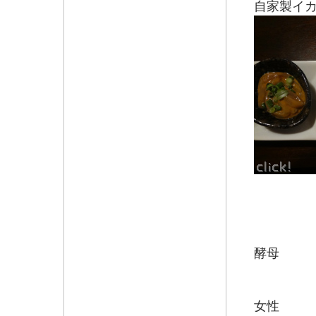
自家製イ
みちのく
福島県
酵母
「うつ
吟醸酒
女性