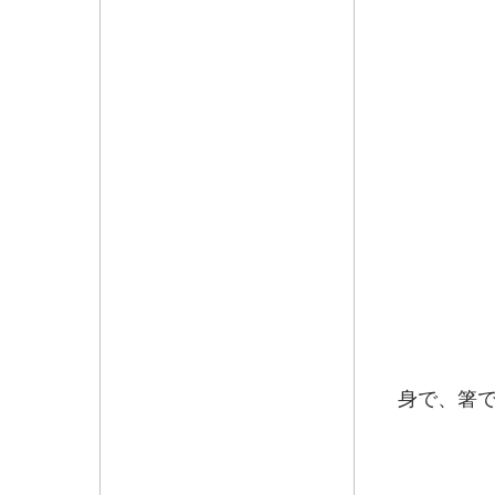
にお薦
ぎたろ
新鮮
身で、箸
るほ