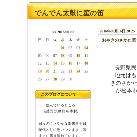
でんでん太鼓に笙の笛
2016年06月16日 20:25
<<
2016/06
>>
日
月
火
水
木
金
土
おやきのさかた菓
01
02
03
04
05
06
07
08
09
10
11
12
13
14
15
16
17
18
長野県民
19
20
21
22
23
24
25
地元はも
26
27
28
29
30
きのさか
が松本市
このブログについて
新村
・住んでいるところ
信濃国 筑摩郡 松本村。
日々のささやかな出来事を日
記代わりに思いつくまま、気
ままに書き連ねています。