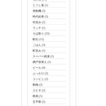
とうじ篭 (1)
発動機 (3)
時代絵巻 (3)
街並み (2)
ランチ (1)
そば祭り (33)
駅伝 (11)
ごはん (3)
町並み (1)
スーパー銭湯 (1)
さか
網戸張替え (1)
ビール (4)
ぶっかけ (2)
コンビニ (2)
動物 (2)
エビネ (2)
映画 (1)
五平餅 (2)