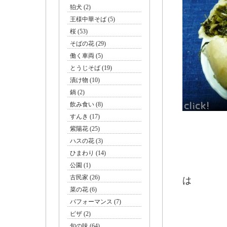
狛犬 (2)
王様中華そば (5)
桜 (53)
そばの花 (29)
働く車両 (5)
とうじそば (19)
漬け物 (10)
鍋 (2)
飲み食い (8)
すんき (17)
紫陽花 (25)
ハスの花 (3)
上、「
ひまわり (14)
下左は
公園 (1)
「こね
古民家 (26)
は
菜の花 (6)
甘い味
パフォーマンス (7)
ピザ (2)
旬の味 (64)