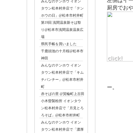
左側はイ
みんなのテンホウ イオン
厨房でお
タウン松本村井店で「テン
ホウの日」@松本市村井町
第19回 浅間温泉新そば祭
り@松本市浅間温泉温泉広
場
県民手帳を買いました
千鹿頭池の十月桜@松本市
神田
みんなのテンホウ イオン
タウン松本村井店で「キム
窓際の
チバンチー」@松本市村井
ー。
町
赤そばの里 @箕輪町上古田
小木曽製粉所 イオンタウ
ン松本村井店で「月見とろ
ろそば」@松本市村井町
みんなのテンホウ イオン
タウン松本村井店で「濃厚