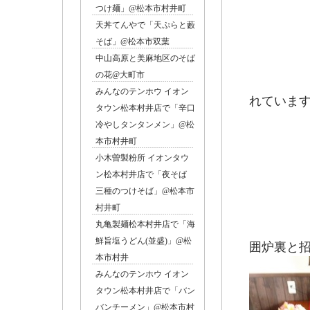
つけ麺」@松本市村井町
天丼てんやで「天ぷらと藪
そば」@松本市双葉
中山高原と美麻地区のそば
の花@大町市
レン
みんなのテンホウ イオン
れていま
タウン松本村井店で「辛口
冷やしタンタンメン」@松
本市村井町
小木曽製粉所 イオンタウ
ン松本村井店で「夜そば
三種のつけそば」@松本市
村井町
丸亀製麺松本村井店で「海
鮮旨塩うどん(並盛)」@松
囲炉裏と
本市村井
みんなのテンホウ イオン
タウン松本村井店で「バン
バンチーメン」@松本市村