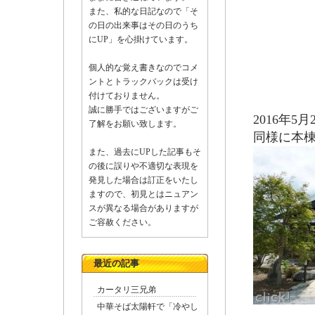
また、私的な日記なので「そ
の日の出来事はその日のうち
にUP」を心掛けています。
個人的な覚え書きなのでコメ
ントとトラックバックは受け
付けておりません。
誠に勝手ではございますがご
2016年
了解をお願い致します。
同様に本
また、過去にUPした記事もそ
の後に誤りや不適切な表現を
発見した場合は訂正をいたし
ますので、初見とはニュアン
スが異なる場合がありますが
ご容赦ください。
最近の記事
カータリ三兄弟
中華そば太陽軒で「冷やし