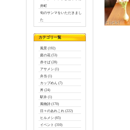
井町
旬のサンマをいただきまし
た
カテゴリ一覧
おやき
風景 (192)
庭の花 (53)
赤そば (28)
アサメシ (1)
弁当 (1)
カップめん (7)
丼 (24)
駅弁 (1)
風物詩 (170)
日々のあれこれ (222)
ヒルメシ (65)
上、焼
イベント (310)