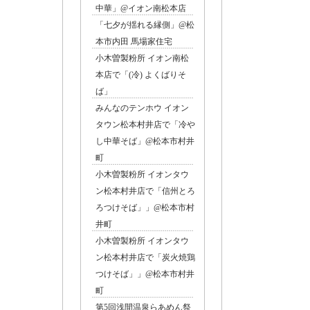
中華」@イオン南松本店
「七夕が揺れる縁側」@松
前庭に
本市内田 馬場家住宅
小木曽製粉所 イオン南松
本店で「(冷) よくばりそ
ば」
みんなのテンホウ イオン
タウン松本村井店で「冷や
し中華そば」@松本市村井
町
小木曽製粉所 イオンタウ
ン松本村井店で「信州とろ
ろつけそば」」@松本市村
井町
お店
小木曽製粉所 イオンタウ
ン松本村井店で「炭火焼鶏
つけそば」」@松本市村井
町
第5回浅間温泉らあめん祭