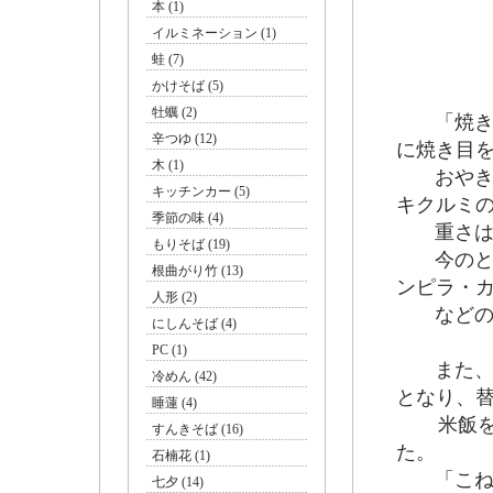
本 (1)
イルミネーション (1)
蛙 (7)
かけそば (5)
牡蠣 (2)
「焼きお
辛つゆ (12)
に焼き目
木 (1)
おやきで
キッチンカー (5)
キクルミの
季節の味 (4)
重さは約1
もりそば (19)
今のとこ
根曲がり竹 (13)
ンピラ・
人形 (2)
などの旬
にしんそば (4)
PC (1)
また、以
冷めん (42)
となり、
睡蓮 (4)
米飯を使
すんきそば (16)
た。
石楠花 (1)
「こねつ
七夕 (14)