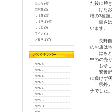
た後に焼
天ぷら (42)
けたおや
刀削麺 (2)
噌の3種類
つけ麺 (22)
重さは約1
つけそば (45)
つつじ (5)
います。
ワイン (1)
ざるそば (7)
長野自動車
のお店は
はもとよ
バックナンバー
中のの売
2026/ 8
も珍しく
2026/ 7
安曇野市
2026/ 6
に負けず
2026/ 5
県外ナン
2026/ 4
子でした
2026/ 1
2025/12
2025/11