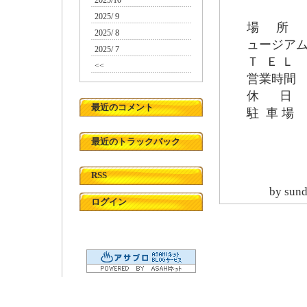
2025/10
2025/ 9
場 所 安
2025/ 8
ュージアム
2025/ 7
Ｔ Ｅ Ｌ 0
<<
営業時間 
休 日 
最近のコメント
駐 車 
最近のトラックバック
RSS
by
sun
ログイン