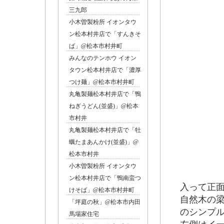
三九郎
小木曽製粉所 イオンタウ
ン松本村井店で「すんきそ
ば」@松本市村井町
みんなのテンホウ イオン
タウン松本村井店で「濃厚
つけ麺」@松本市村井町
丸亀製麺松本村井店で「鴨
ねぎうどん(並盛)」@松本
市村井
丸亀製麺松本村井店で「牡
蠣たまあんかけ(並盛)」@
松本市村井
小木曽製粉所 イオンタウ
ン松本村井店で「鴨南蛮つ
入って正
けそば」@松本市村井町
自然木の
「坪庭の秋」@松本市内田
のシンプ
馬場家住宅