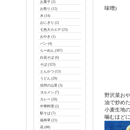
下、こ
お菓子 (2)
味噌)
お祭り (12)
水 (14)
おにぎり (2)
七色大カエデ (23)
おやき (1)
パン (4)
らーめん (307)
白花そば (6)
そば (323)
とんかつ (13)
うどん (29)
信州の山里 (3)
ヨルメシ (7)
野沢菜お
カレー (26)
油で炒め
中華料理 (2)
小麦生地
駅そば (7)
噛むほど
福寿草 (21)
花 (88)