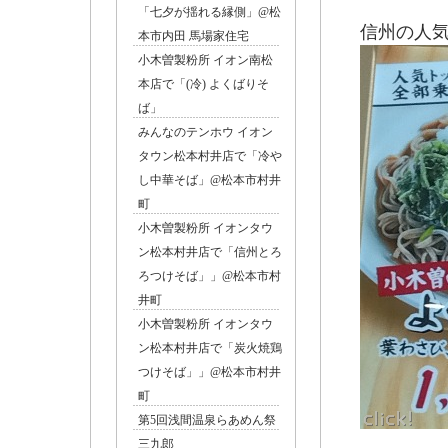
「七夕が揺れる縁側」@松
信州の人
本市内田 馬場家住宅
小木曽製粉所 イオン南松
本店で「(冷) よくばりそ
ば」
みんなのテンホウ イオン
タウン松本村井店で「冷や
し中華そば」@松本市村井
町
小木曽製粉所 イオンタウ
ン松本村井店で「信州とろ
ろつけそば」」@松本市村
井町
小木曽製粉所 イオンタウ
ン松本村井店で「炭火焼鶏
つけそば」」@松本市村井
町
第5回浅間温泉らあめん祭
三九郎