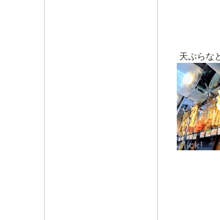
天ぷらな
信州とろ