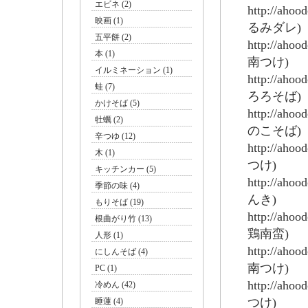
エビネ (2)
http://aho
映画 (1)
るみダレ)
五平餅 (2)
http://aho
本 (1)
南つけ)
イルミネーション (1)
http://aho
蛙 (7)
ろろそば)
かけそば (5)
http://aho
牡蠣 (2)
のこそば)
辛つゆ (12)
http://aho
木 (1)
つけ)
キッチンカー (5)
http://aho
季節の味 (4)
んき)
もりそば (19)
http://aho
根曲がり竹 (13)
鶏南蛮)
人形 (1)
http://aho
にしんそば (4)
南つけ)
PC (1)
http://aho
冷めん (42)
つけ)
睡蓮 (4)