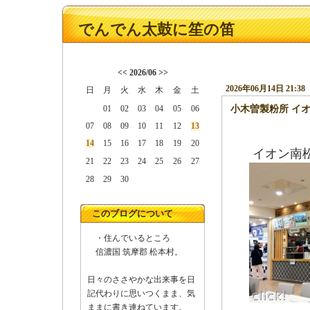
でんでん太鼓に笙の笛
<<
2026/06
>>
2026年06月14日 21:38
日
月
火
水
木
金
土
01
02
03
04
05
06
小木曽製粉所 イオ
07
08
09
10
11
12
13
14
15
16
17
18
19
20
イオン南
21
22
23
24
25
26
27
28
29
30
このブログについて
・住んでいるところ
信濃国 筑摩郡 松本村。
日々のささやかな出来事を日
記代わりに思いつくまま、気
ままに書き連ねています。