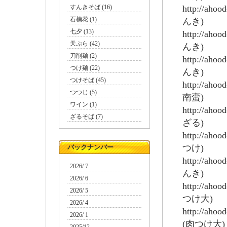
すんきそば (16)
http://aho
石楠花 (1)
んき)
七夕 (13)
http://aho
天ぷら (42)
んき)
刀削麺 (2)
http://aho
つけ麺 (22)
んき)
つけそば (45)
http://aho
つつじ (5)
南蛮)
ワイン (1)
http://aho
ざるそば (7)
ざる)
http://aho
つけ)
バックナンバー
http://aho
2026/ 7
んき)
2026/ 6
http://aho
2026/ 5
つけ大)
2026/ 4
http://aho
2026/ 1
(肉つけ大)