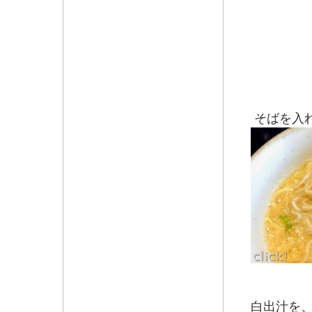
そばを入
そばを
白出汁を