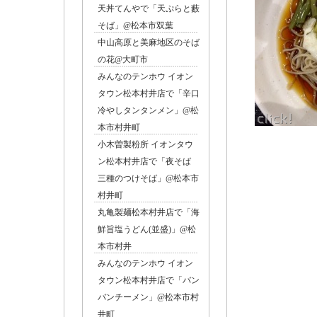
天丼てんやで「天ぷらと藪
そば」@松本市双葉
中山高原と美麻地区のそば
の花@大町市
みんなのテンホウ イオン
タウン松本村井店で「辛口
冷やしタンタンメン」@松
本市村井町
小木曽製粉所 イオンタウ
完食
ン松本村井店で「夜そば
三種のつけそば」@松本市
村井町
丸亀製麺松本村井店で「海
鮮旨塩うどん(並盛)」@松
本市村井
みんなのテンホウ イオン
タウン松本村井店で「バン
バンチーメン」@松本市村
井町