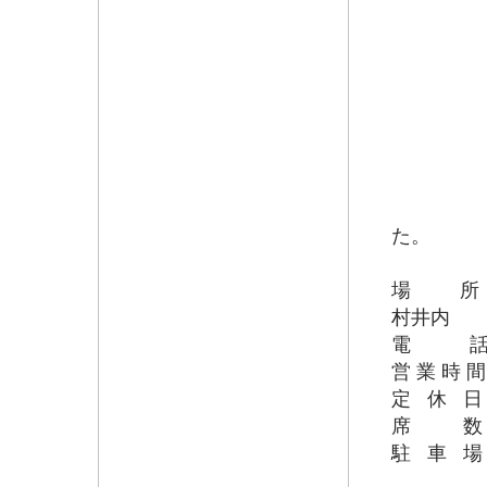
リー
た。
場 所 松
村井内
電 話 02
営 業 時 間 
定 休 
席 数 
駐 車 場