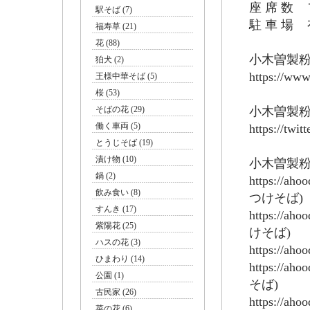
座 席 数
駅そば (7)
駐 車 場 
福寿草 (21)
花 (88)
小木曽製粉
狛犬 (2)
https://www
王様中華そば (5)
桜 (53)
そばの花 (29)
小木曽製粉所
働く車両 (5)
https://twit
とうじそば (19)
漬け物 (10)
小木曽製
鍋 (2)
https://ah
飲み食い (8)
つけそば)
すんき (17)
https://ah
紫陽花 (25)
けそば)
ハスの花 (3)
https://ah
ひまわり (14)
https://ah
公園 (1)
そば)
古民家 (26)
https://ah
菜の花 (6)