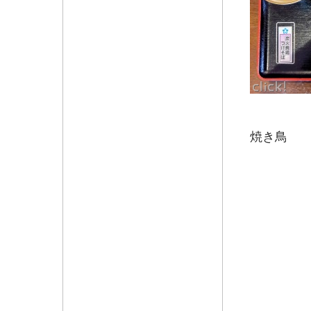
醤油味
焼き鳥
２ヶと