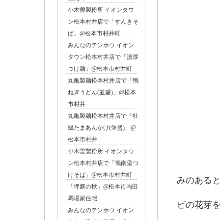
カウン
小木曽製粉所 イオンタウ
ン松本村井店で「すんきそ
ば」@松本市村井町
みんなのテンホウ イオン
タウン松本村井店で「濃厚
つけ麺」@松本市村井町
丸亀製麺松本村井店で「鴨
ねぎうどん(並盛)」@松本
市村井
丸亀製麺松本村井店で「牡
蠣たまあんかけ(並盛)」@
松本市村井
よくば
小木曽製粉所 イオンタウ
ト
ン松本村井店で「鴨南蛮つ
・信
けそば」@松本市村井町
みのある
「坪庭の秋」@松本市内田
・葉
馬場家住宅
ビの花芽
みんなのテンホウ イオン
・大