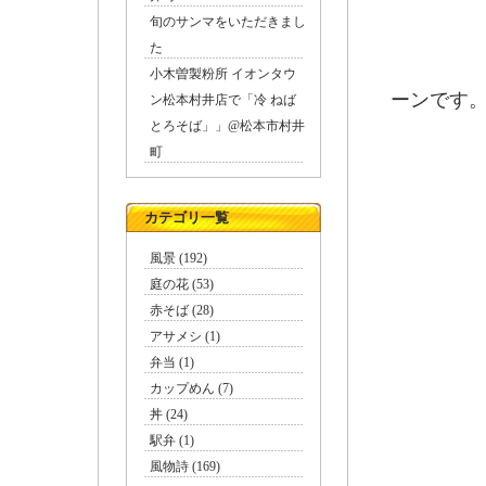
旬のサンマをいただきまし
た
毎月
小木曽製粉所 イオンタウ
ーンです
ン松本村井店で「冷 ねば
とろそば」」@松本市村井
町
カテゴリ一覧
風景 (192)
庭の花 (53)
赤そば (28)
アサメシ (1)
弁当 (1)
カップめん (7)
丼 (24)
駅弁 (1)
風物詩 (169)