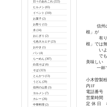
日々のあれこれ (222)
ヒルメシ (65)
イベント (310)
お菓子 (2)
お祭り (12)
信州の辛
水 (14)
根」が
おにぎり (2)
有ります
七色大カエデ (23)
根」では
おやき (1)
いよう
パン (4)
でも、信
らーめん (307)
美味しい
白花そば (6)
一杯で
そば (323)
とんかつ (13)
小木曽製
うどん (29)
内1F
信州の山里 (3)
電話番号 02
ヨルメシ (7)
営業時間 10
カレー (26)
定 休 日
中華料理 (2)