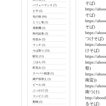
そば)
パフォーマンス (7)
https://ah
ピザ (2)
そば)
旬の味 (64)
https://ah
とうじ篭 (1)
そば)
発動機 (3)
https://ah
時代絵巻 (3)
つけそば)
街並み (2)
https://ah
ランチ (1)
けそば)
そば祭り (33)
https://ah
駅伝 (11)
https://ah
ごはん (3)
祭)
町並み (1)
スーパー銭湯 (1)
https://ah
網戸張替え (1)
南蛮))
ビール (4)
https://ah
ぶっかけ (2)
南つけ)
コンビニ (2)
http://aho
動物 (2)
るそば)