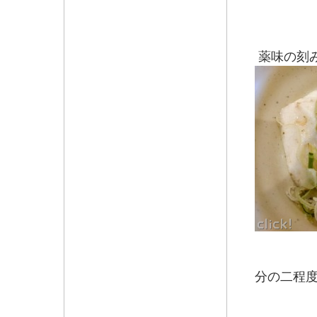
薬味の刻
分の二程
白出