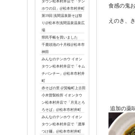
タウン松本村井店で「テン
食感の鬼
ホウの日」@松本市村井町
・山
第19回 浅間温泉新そば祭
えのき、
り@松本市浅間温泉温泉広
追加
場
県民手帳を買いました
千鹿頭池の十月桜@松本市
神田
みんなのテンホウ イオン
タウン松本村井店で「キム
チバンチー」@松本市村井
町
赤そばの里 @箕輪町上古田
小木曽製粉所 イオンタウ
ン松本村井店で「月見とろ
追加の薬
ろそば」@松本市村井町
みんなのテンホウ イオン
タウン松本村井店で「濃厚
つけ麺」@松本市村井町