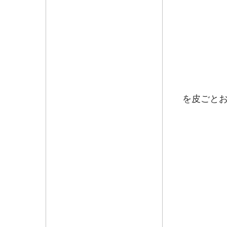
信州
を皮ご
濃