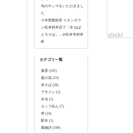
旬のサンマをいただきまし
た
小木曽製粉所 イオンタウ
ン松本村井店で「冷 ねば
とろそば」」@松本市村井
町
カテゴリ一覧
風景 (192)
庭の花 (53)
赤そば (28)
アサメシ (1)
弁当 (1)
カップめん (7)
丼 (24)
駅弁 (1)
風物詩 (169)