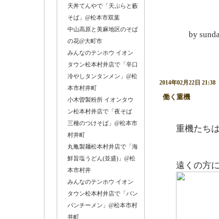
天丼てんやで「天ぷらと藪
そば」@松本市双葉
中山高原と美麻地区のそば
by
sund
の花@大町市
みんなのテンホウ イオン
タウン松本村井店で「辛口
冷やしタンタンメン」@松
2014年02月22日 21:38
本市村井町
働く重機
―
小木曽製粉所 イオンタウ
ン松本村井店で「夜そば
三種のつけそば」@松本市
重機たち
村井町
丸亀製麺松本村井店で「海
鮮旨塩うどん(並盛)」@松
遠くの方
本市村井
みんなのテンホウ イオン
タウン松本村井店で「バン
バンチーメン」@松本市村
井町