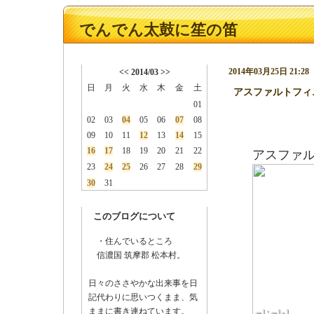
でんでん太鼓に笙の笛
2014年03月25日 21:28
<<
2014/03
>>
日
月
火
水
木
金
土
アスファルトフィ
01
02
03
04
05
06
07
08
09
10
11
12
13
14
15
16
17
18
19
20
21
22
アスファ
23
24
25
26
27
28
29
30
31
このブログについて
・住んでいるところ
信濃国 筑摩郡 松本村。
日々のささやかな出来事を日
記代わりに思いつくまま、気
ままに書き連ねています。