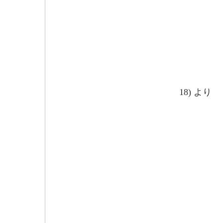
おら
(信濃
18) より