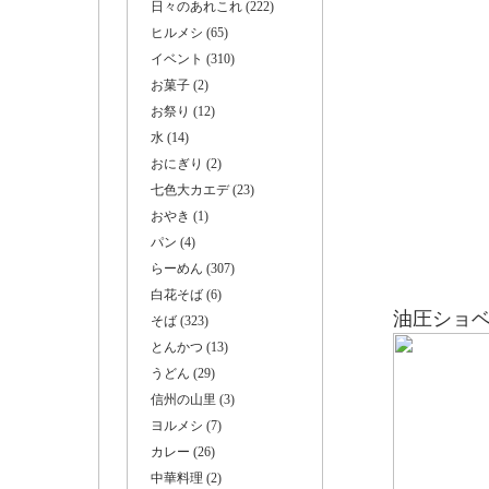
日々のあれこれ (222)
ヒルメシ (65)
イベント (310)
お菓子 (2)
お祭り (12)
水 (14)
おにぎり (2)
七色大カエデ (23)
おやき (1)
パン (4)
らーめん (307)
白花そば (6)
油圧ショ
そば (323)
とんかつ (13)
うどん (29)
信州の山里 (3)
ヨルメシ (7)
カレー (26)
中華料理 (2)