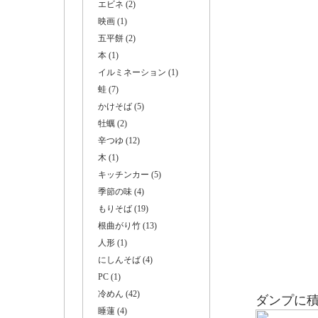
エビネ (2)
映画 (1)
五平餅 (2)
本 (1)
イルミネーション (1)
二台
蛙 (7)
かけそば (5)
牡蠣 (2)
辛つゆ (12)
木 (1)
キッチンカー (5)
季節の味 (4)
もりそば (19)
根曲がり竹 (13)
人形 (1)
にしんそば (4)
PC (1)
冷めん (42)
ダンプに
睡蓮 (4)