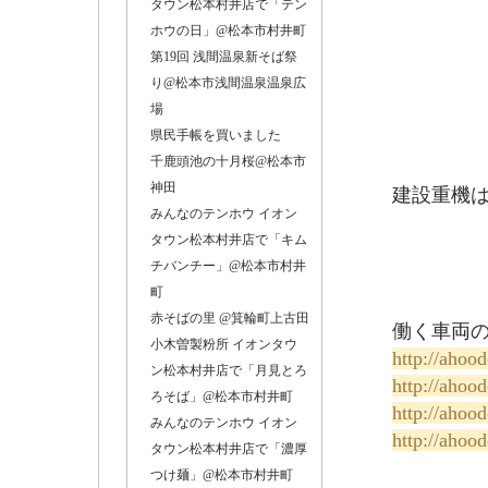
タウン松本村井店で「テン
ホウの日」@松本市村井町
第19回 浅間温泉新そば祭
り@松本市浅間温泉温泉広
場
県民手帳を買いました
千鹿頭池の十月桜@松本市
神田
建設重機
みんなのテンホウ イオン
タウン松本村井店で「キム
チバンチー」@松本市村井
町
赤そばの里 @箕輪町上古田
働く車両
小木曽製粉所 イオンタウ
http://ahoo
ン松本村井店で「月見とろ
http://ahoo
ろそば」@松本市村井町
http://ahoo
みんなのテンホウ イオン
http://ahoo
タウン松本村井店で「濃厚
つけ麺」@松本市村井町