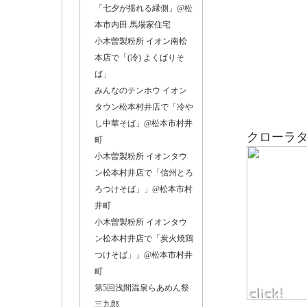
「七夕が揺れる縁側」@松
本市内田 馬場家住宅
小木曽製粉所 イオン南松
本店で「(冷) よくばりそ
ば」
みんなのテンホウ イオン
タウン松本村井店で「冷や
し中華そば」@松本市村井
クローラ
町
小木曽製粉所 イオンタウ
ン松本村井店で「信州とろ
ろつけそば」」@松本市村
井町
小木曽製粉所 イオンタウ
ン松本村井店で「炭火焼鶏
つけそば」」@松本市村井
町
第5回浅間温泉らあめん祭
三九郎