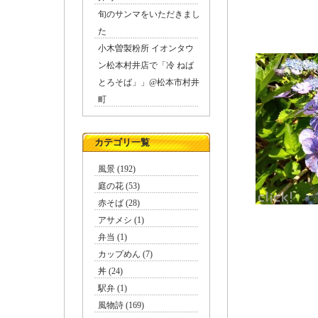
旬のサンマをいただきまし
た
小木曽製粉所 イオンタウ
ン松本村井店で「冷 ねば
とろそば」」@松本市村井
町
カテゴリ一覧
風景 (192)
庭の花 (53)
赤そば (28)
アサメシ (1)
弁当 (1)
カップめん (7)
丼 (24)
駅弁 (1)
風物詩 (169)