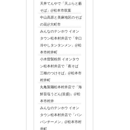
天丼てんやで「天ぷらと藪
そば」@松本市双葉
中山高原と美麻地区のそば
の花@大町市
みんなのテンホウ イオン
タウン松本村井店で「辛口
冷やしタンタンメン」@松
本市村井町
小木曽製粉所 イオンタウ
ン松本村井店で「夜そば
三種のつけそば」@松本市
村井町
丸亀製麺松本村井店で「海
鮮旨塩うどん(並盛)」@松
本市村井
みんなのテンホウ イオン
タウン松本村井店で「バン
バンチーメン」@松本市村
井町