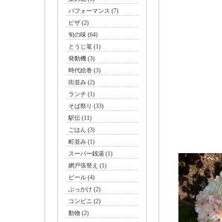
パフォーマンス (7)
ピザ (2)
旬の味 (64)
とうじ篭 (1)
発動機 (3)
時代絵巻 (3)
街並み (2)
ランチ (1)
そば祭り (33)
駅伝 (11)
ごはん (3)
町並み (1)
スーパー銭湯 (1)
網戸張替え (1)
ビール (4)
ぶっかけ (2)
コンビニ (2)
動物 (2)