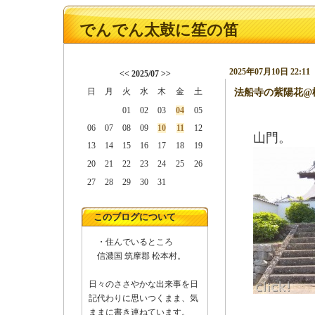
でんでん太鼓に笙の笛
2025年07月10日 22:11
<<
2025/07
>>
日
月
火
水
木
金
土
法船寺の紫陽花@
01
02
03
04
05
06
07
08
09
10
11
12
山門。
13
14
15
16
17
18
19
20
21
22
23
24
25
26
27
28
29
30
31
このブログについて
・住んでいるところ
信濃国 筑摩郡 松本村。
日々のささやかな出来事を日
記代わりに思いつくまま、気
ままに書き連ねています。