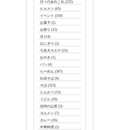
日々のあれこれ (222)
ヒルメシ (65)
イベント (310)
お菓子 (2)
お祭り (12)
水 (14)
おにぎり (2)
七色大カエデ (23)
おやき (1)
パン (4)
らーめん (307)
白花そば (6)
そば (323)
とんかつ (13)
うどん (29)
信州の山里 (3)
ヨルメシ (7)
カレー (26)
中華料理 (2)