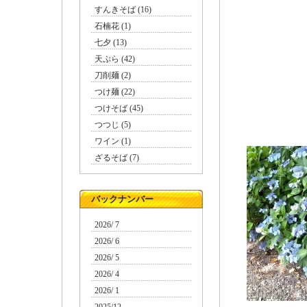
すんきそば (16)
石楠花 (1)
七夕 (13)
天ぷら (42)
刀削麺 (2)
つけ麺 (22)
つけそば (45)
つつじ (5)
ワイン (1)
ざるそば (7)
バックナンバー
2026/ 7
2026/ 6
2026/ 5
2026/ 4
2026/ 1