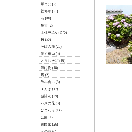
駅そば (7)
福寿草 (21)
花 (88)
狛犬 (2)
王様中華そば (5)
桜 (53)
そばの花 (29)
働く車両 (5)
とうじそば (19)
漬け物 (10)
鍋 (2)
飲み食い (8)
すんき (17)
紫陽花 (25)
ハスの花 (3)
ひまわり (14)
公園 (1)
古民家 (26)
菜の花 (6)