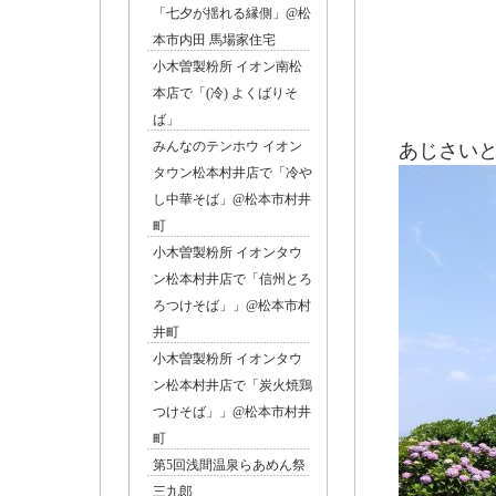
「七夕が揺れる縁側」@松
本市内田 馬場家住宅
小木曽製粉所 イオン南松
本店で「(冷) よくばりそ
ば」
みんなのテンホウ イオン
あじさい
タウン松本村井店で「冷や
し中華そば」@松本市村井
町
小木曽製粉所 イオンタウ
ン松本村井店で「信州とろ
ろつけそば」」@松本市村
井町
小木曽製粉所 イオンタウ
ン松本村井店で「炭火焼鶏
つけそば」」@松本市村井
町
第5回浅間温泉らあめん祭
三九郎