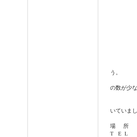
境内に咲
う。
住職によ
の数が少
例年の
それで
いていま
場 所 松
T E L 0