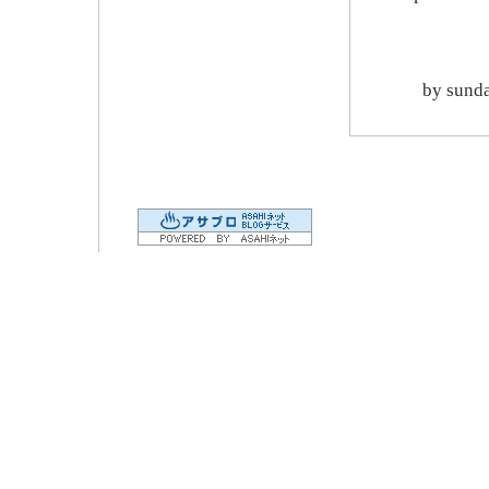
by
sund