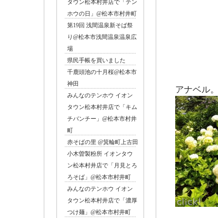
タウン松本村井店で「テン
ホウの日」@松本市村井町
第19回 浅間温泉新そば祭
り@松本市浅間温泉温泉広
場
県民手帳を買いました
千鹿頭池の十月桜@松本市
神田
アナベル
みんなのテンホウ イオン
タウン松本村井店で「キム
チバンチー」@松本市村井
町
赤そばの里 @箕輪町上古田
小木曽製粉所 イオンタウ
ン松本村井店で「月見とろ
ろそば」@松本市村井町
みんなのテンホウ イオン
タウン松本村井店で「濃厚
つけ麺」@松本市村井町