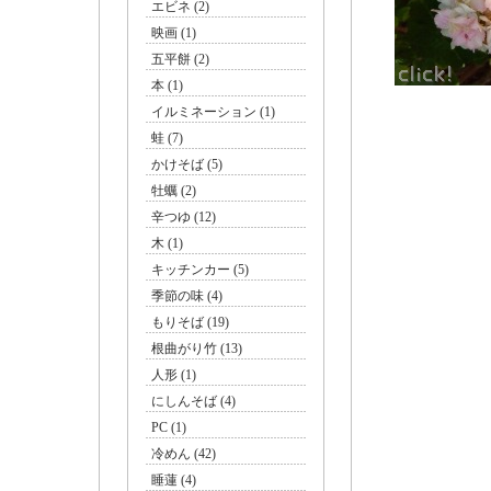
エビネ (2)
映画 (1)
五平餅 (2)
本 (1)
イルミネーション (1)
蛙 (7)
かけそば (5)
牡蠣 (2)
辛つゆ (12)
木 (1)
キッチンカー (5)
季節の味 (4)
もりそば (19)
根曲がり竹 (13)
人形 (1)
にしんそば (4)
PC (1)
冷めん (42)
睡蓮 (4)