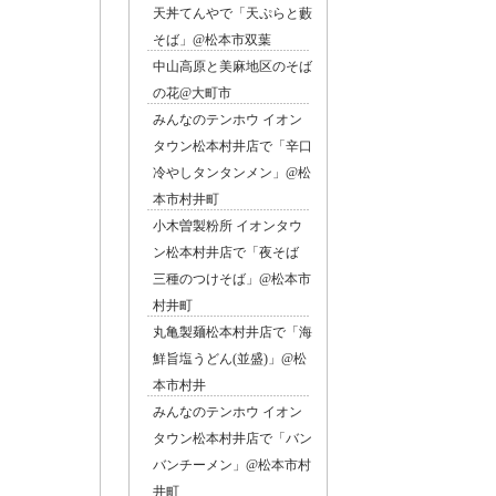
天丼てんやで「天ぷらと藪
そば」@松本市双葉
中山高原と美麻地区のそば
の花@大町市
みんなのテンホウ イオン
タウン松本村井店で「辛口
冷やしタンタンメン」@松
本市村井町
小木曽製粉所 イオンタウ
ン松本村井店で「夜そば
三種のつけそば」@松本市
村井町
丸亀製麺松本村井店で「海
鮮旨塩うどん(並盛)」@松
本市村井
みんなのテンホウ イオン
タウン松本村井店で「バン
バンチーメン」@松本市村
井町