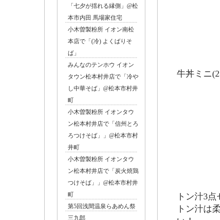
「七夕が揺れる縁側」@松
本市内田 馬場家住宅
小木曽製粉所 イオン南松
本店で「(冷) よくばりそ
ば」
みんなのテンホウ イオン
牛丼ミニ(2
タウン松本村井店で「冷や
し中華そば」@松本市村井
町
小木曽製粉所 イオンタウ
ン松本村井店で「信州とろ
ろつけそば」」@松本市村
井町
小木曽製粉所 イオンタウ
ン松本村井店で「炭火焼鶏
つけそば」」@松本市村井
町
トン汁3点
第5回浅間温泉らあめん祭
トン汁は
三九郎