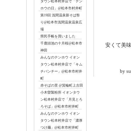
タウン松本村井店で「テン
ホウの日」@松本市村井町
第19回 浅間温泉新そば祭
り@松本市浅間温泉温泉広
場
県民手帳を買いました
千鹿頭池の十月桜@松本市
安くて美
神田
みんなのテンホウ イオン
タウン松本村井店で「キム
by
s
チバンチー」@松本市村井
町
赤そばの里 @箕輪町上古田
小木曽製粉所 イオンタウ
ン松本村井店で「月見とろ
ろそば」@松本市村井町
みんなのテンホウ イオン
タウン松本村井店で「濃厚
つけ麺」@松本市村井町