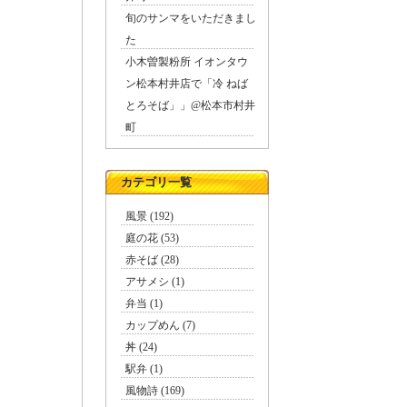
旬のサンマをいただきまし
た
小木曽製粉所 イオンタウ
ン松本村井店で「冷 ねば
とろそば」」@松本市村井
町
カテゴリ一覧
風景 (192)
庭の花 (53)
赤そば (28)
アサメシ (1)
弁当 (1)
カップめん (7)
丼 (24)
駅弁 (1)
風物詩 (169)