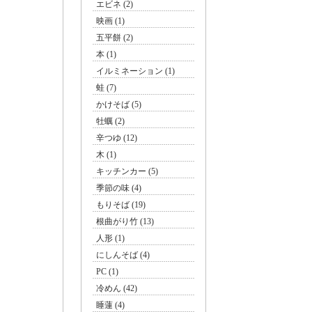
エビネ (2)
映画 (1)
五平餅 (2)
本 (1)
イルミネーション (1)
蛙 (7)
かけそば (5)
牡蠣 (2)
辛つゆ (12)
木 (1)
キッチンカー (5)
季節の味 (4)
もりそば (19)
根曲がり竹 (13)
人形 (1)
にしんそば (4)
PC (1)
冷めん (42)
睡蓮 (4)