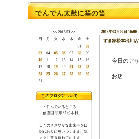
でんでん太鼓に笙の笛
2013年03月02日 16:00
<<
2013/03
>>
日
月
火
水
木
金
土
すき家松本出川店
01
02
03
04
05
06
07
08
09
10
11
12
13
14
15
16
今日のア
17
18
19
20
21
22
23
24
25
26
27
28
29
30
お店
31
このブログについて
・住んでいるところ
信濃国 筑摩郡 松本村。
日々のささやかな出来事を日
記代わりに思いつくまま、気
ままに書き連ねています。