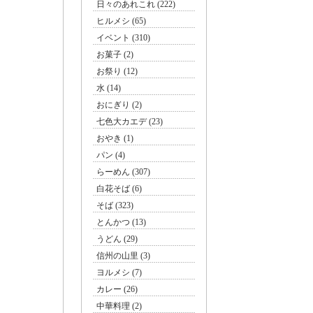
日々のあれこれ (222)
ヒルメシ (65)
イベント (310)
お菓子 (2)
お祭り (12)
水 (14)
おにぎり (2)
七色大カエデ (23)
おやき (1)
パン (4)
らーめん (307)
白花そば (6)
そば (323)
とんかつ (13)
うどん (29)
信州の山里 (3)
ヨルメシ (7)
カレー (26)
中華料理 (2)