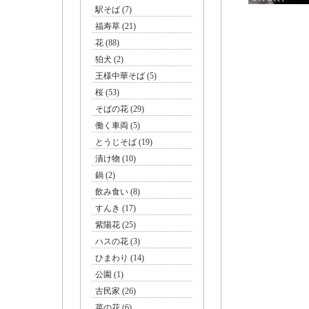
駅そば (7)
福寿草 (21)
花 (88)
柔らかく
狛犬 (2)
王様中華そば (5)
桜 (53)
そばの花 (29)
働く車両 (5)
とうじそば (19)
漬け物 (10)
鍋 (2)
飲み食い (8)
すんき (17)
紫陽花 (25)
ハスの花 (3)
飲
ひまわり (14)
公園 (1)
古民家 (26)
菜の花 (6)