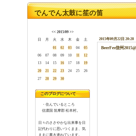
でんでん太鼓に笙の笛
<<
2015/09
>>
2015年09月22日 20:28
日
月
火
水
木
金
土
01
02
03
04
05
BeerFes信州20
06
07
08
09
10
11
12
13
14
15
16
17
18
19
9月19
20
21
22
23
24
25
26
CRAFTBE
27
28
29
30
BeerF
このブログについて
・住んでいるところ
信濃国 筑摩郡 松本村。
日々のささやかな出来事を日
記代わりに思いつくまま、気
ままに書き連ねています。