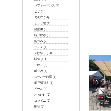
パフォーマンス (7)
ピザ (2)
旬の味 (64)
とうじ篭 (1)
発動機 (3)
時代絵巻 (3)
街並み (2)
ランチ (1)
そば祭り (33)
駅伝 (11)
ごはん (3)
町並み (1)
スーパー銭湯 (1)
網戸張替え (1)
ビール (4)
ぶっかけ (2)
コンビニ (2)
動物 (2)