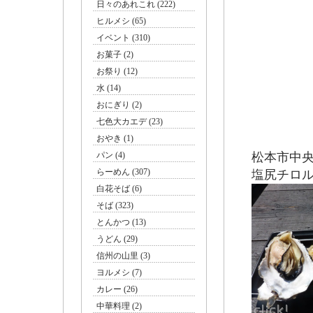
日々のあれこれ (222)
ヒルメシ (65)
イベント (310)
お菓子 (2)
お祭り (12)
水 (14)
おにぎり (2)
七色大カエデ (23)
おやき (1)
パン (4)
松本市中央
らーめん (307)
塩尻チロ
白花そば (6)
そば (323)
とんかつ (13)
うどん (29)
信州の山里 (3)
ヨルメシ (7)
カレー (26)
中華料理 (2)