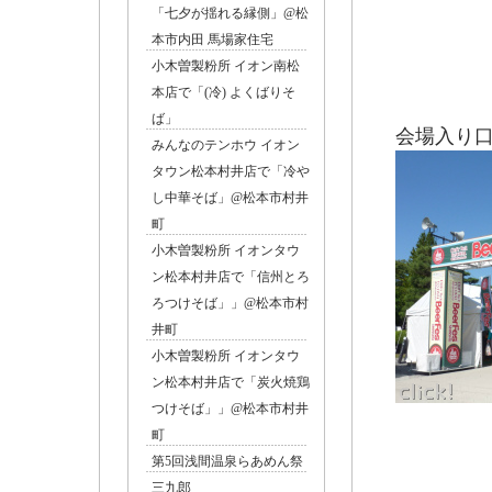
「七夕が揺れる縁側」@松
本市内田 馬場家住宅
小木曽製粉所 イオン南松
本店で「(冷) よくばりそ
ば」
会場入り
みんなのテンホウ イオン
タウン松本村井店で「冷や
し中華そば」@松本市村井
町
小木曽製粉所 イオンタウ
ン松本村井店で「信州とろ
ろつけそば」」@松本市村
井町
小木曽製粉所 イオンタウ
ン松本村井店で「炭火焼鶏
つけそば」」@松本市村井
町
第5回浅間温泉らあめん祭
本部、
三九郎