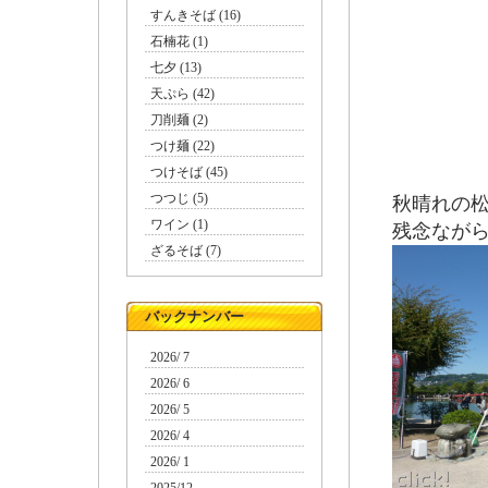
すんきそば (16)
石楠花 (1)
七夕 (13)
天ぷら (42)
刀削麺 (2)
つけ麺 (22)
つけそば (45)
つつじ (5)
秋晴れの
ワイン (1)
残念なが
ざるそば (7)
バックナンバー
2026/ 7
2026/ 6
2026/ 5
2026/ 4
2026/ 1