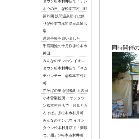
タウン松本村井店で「テン
ホウの日」@松本市村井町
第19回 浅間温泉新そば祭
り@松本市浅間温泉温泉広
場
県民手帳を買いました
千鹿頭池の十月桜@松本市
同時開催の
神田
みんなのテンホウ イオン
タウン松本村井店で「キム
チバンチー」@松本市村井
町
赤そばの里 @箕輪町上古田
小木曽製粉所 イオンタウ
ン松本村井店で「月見とろ
ろそば」@松本市村井町
みんなのテンホウ イオン
タウン松本村井店で「濃厚
つけ麺」@松本市村井町