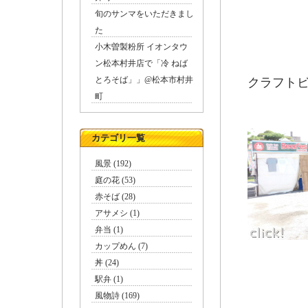
旬のサンマをいただきまし
た
小木曽製粉所 イオンタウ
ン松本村井店で「冷 ねば
とろそば」」@松本市村井
クラフト
町
カテゴリ一覧
風景 (192)
庭の花 (53)
赤そば (28)
アサメシ (1)
弁当 (1)
カップめん (7)
丼 (24)
駅弁 (1)
風物詩 (169)