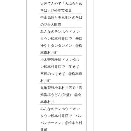
天丼てんやで「天ぷらと藪
そば」@松本市双葉
中山高原と美麻地区のそば
の花@大町市
みんなのテンホウ イオン
タウン松本村井店で「辛口
冷やしタンタンメン」@松
本市村井町
小木曽製粉所 イオンタウ
ン松本村井店で「夜そば
三種のつけそば」@松本市
村井町
丸亀製麺松本村井店で「海
鮮旨塩うどん(並盛)」@松
本市村井
みんなのテンホウ イオン
タウン松本村井店で「バン
バンチーメン」@松本市村
井町